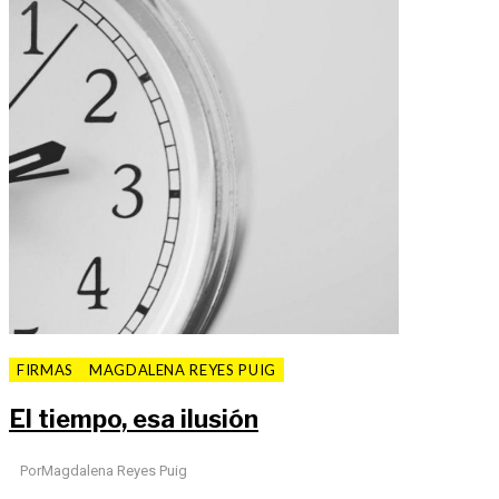
FIRMAS
MAGDALENA REYES PUIG
El tiempo, esa ilusión
Por
Magdalena Reyes Puig