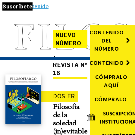
Saltar al contenido
Suscríbete
CONTENIDO
NUEVO
DEL
NÚMERO
NÚMERO
·
CONTENIDO
REVISTA Nº
16
CÓMPRALO
AQUÍ
DOSIER
CÓMPRALO
Filosofía
de la
SUSCRIPCIÓ
soledad
INSTITUCION
(in)evitable