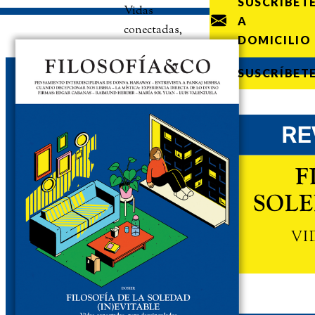
SUSCRÍBET
Vidas
A
conectadas,
DOMICILIO
pero
desvinculadas
SUSCRÍBET