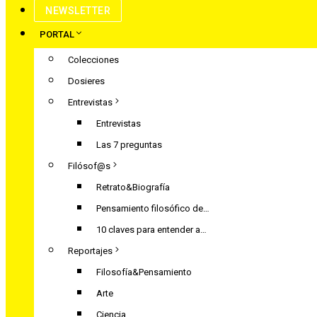
NEWSLETTER
PORTAL
Colecciones
Dosieres
Entrevistas
Entrevistas
Las 7 preguntas
Filósof@s
Retrato&Biografía
Pensamiento filosófico de…
10 claves para entender a…
Reportajes
Filosofía&Pensamiento
Arte
Ciencia