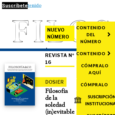
Saltar al contenido
Suscríbete
CONTENIDO
NUEVO
DEL
NÚMERO
NÚMERO
·
CONTENIDO
REVISTA Nº
16
CÓMPRALO
AQUÍ
DOSIER
CÓMPRALO
Filosofía
de la
SUSCRIPCIÓ
soledad
INSTITUCION
(in)evitable