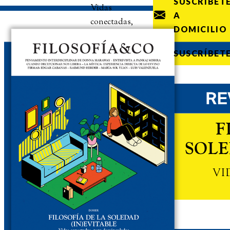
SUSCRÍBET
Vidas
A
conectadas,
DOMICILIO
pero
desvinculadas
SUSCRÍBET