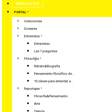
NEWSLETTER
PORTAL
Colecciones
Dosieres
Entrevistas
Entrevistas
Las 7 preguntas
Filósof@s
Retrato&Biografía
Pensamiento filosófico de…
10 claves para entender a…
Reportajes
Filosofía&Pensamiento
Arte
Ciencia