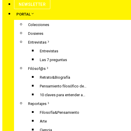
NEWSLETTER
PORTAL
Colecciones
Dosieres
Entrevistas
Entrevistas
Las 7 preguntas
Filósof@s
Retrato&Biografía
Pensamiento filosófico de…
10 claves para entender a…
Reportajes
Filosofía&Pensamiento
Arte
Ciencia