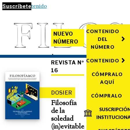
Saltar al contenido
Suscríbete
CONTENIDO
NUEVO
DEL
NÚMERO
NÚMERO
·
CONTENIDO
REVISTA Nº
16
CÓMPRALO
AQUÍ
DOSIER
CÓMPRALO
Filosofía
de la
SUSCRIPCIÓ
soledad
INSTITUCION
(in)evitable