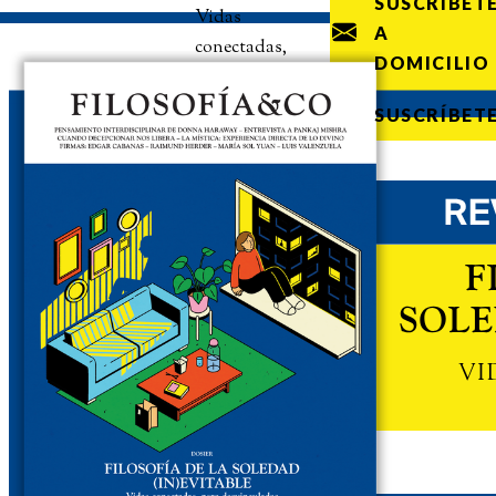
SUSCRÍBET
Vidas
A
conectadas,
DOMICILIO
pero
desvinculadas
SUSCRÍBET