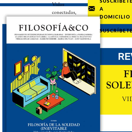
SUSCRÍBET
Vidas
A
conectadas,
DOMICILIO
pero
desvinculadas
SUSCRÍBET