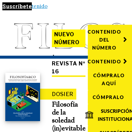
Saltar al contenido
Suscríbete
CONTENIDO
NUEVO
DEL
NÚMERO
NÚMERO
·
CONTENIDO
REVISTA Nº
16
CÓMPRALO
AQUÍ
DOSIER
CÓMPRALO
Filosofía
de la
SUSCRIPCIÓ
soledad
INSTITUCION
(in)evitable