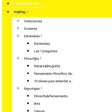
NEWSLETTER
PORTAL
Colecciones
Dosieres
Entrevistas
Entrevistas
Las 7 preguntas
Filósof@s
Retrato&Biografía
Pensamiento filosófico de…
10 claves para entender a…
Reportajes
Filosofía&Pensamiento
Arte
Ciencia