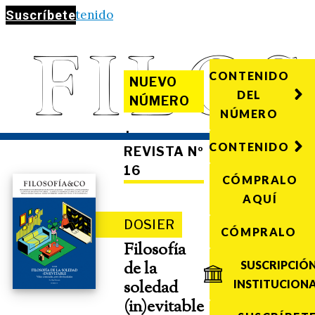
Saltar al contenido
Suscríbete
CONTENIDO
NUEVO
DEL
NÚMERO
NÚMERO
·
CONTENIDO
REVISTA Nº
16
CÓMPRALO
AQUÍ
DOSIER
CÓMPRALO
Filosofía
de la
SUSCRIPCIÓ
soledad
INSTITUCION
(in)evitable