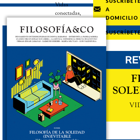
SUSCRÍBET
Vidas
A
conectadas,
DOMICILIO
pero
desvinculadas
SUSCRÍBET