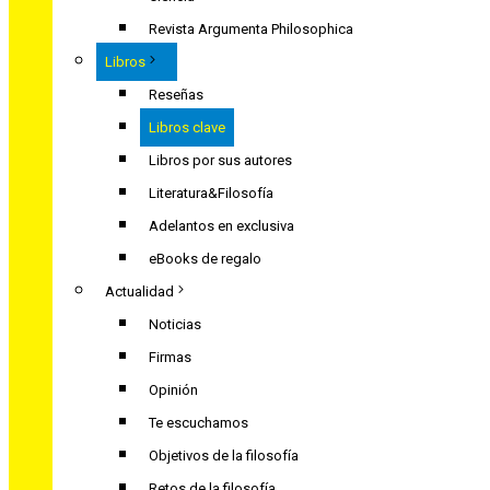
Revista Argumenta Philosophica
Libros
Reseñas
Libros clave
Libros por sus autores
Literatura&Filosofía
Adelantos en exclusiva
eBooks de regalo
Actualidad
Noticias
Firmas
Opinión
Te escuchamos
Objetivos de la filosofía
Retos de la filosofía