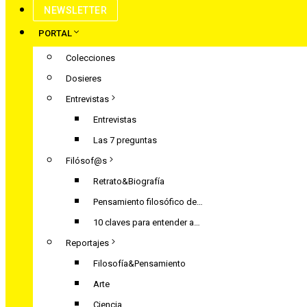
NEWSLETTER
PORTAL
Colecciones
Dosieres
Entrevistas
Entrevistas
Las 7 preguntas
Filósof@s
Retrato&Biografía
Pensamiento filosófico de…
10 claves para entender a…
Reportajes
Filosofía&Pensamiento
Arte
Ciencia