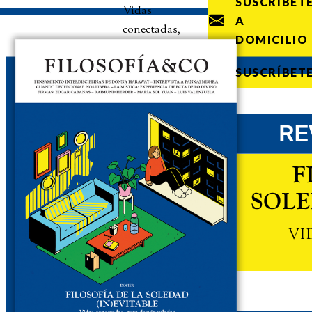
SUSCRÍBET
Vidas
A
conectadas,
DOMICILIO
pero
desvinculadas
SUSCRÍBET