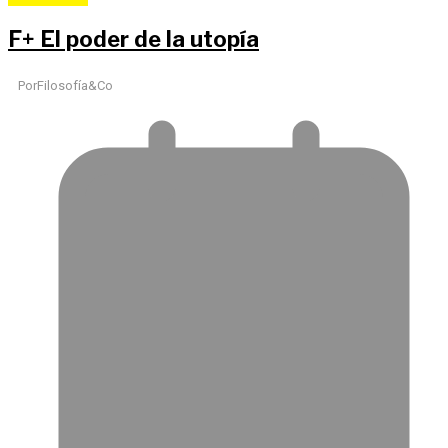
F
+
El poder de la utopía
Por
Filosofía&Co