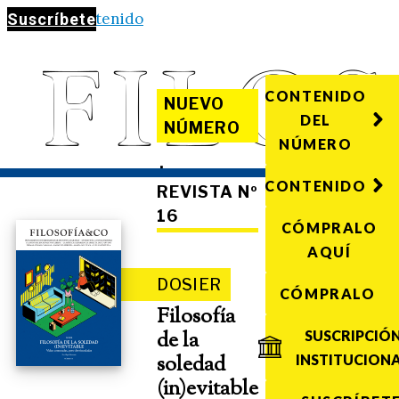
Saltar al contenido
Suscríbete
CONTENIDO
NUEVO
DEL
NÚMERO
NÚMERO
·
CONTENIDO
REVISTA Nº
16
CÓMPRALO
AQUÍ
DOSIER
CÓMPRALO
Filosofía
de la
SUSCRIPCIÓ
soledad
INSTITUCION
(in)evitable