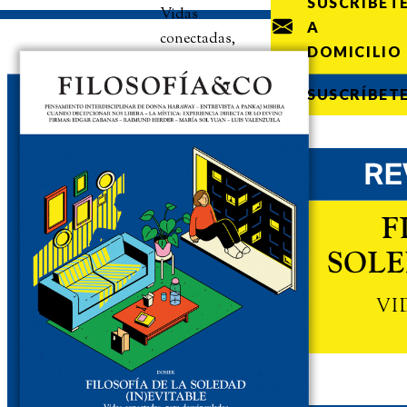
SUSCRÍBET
Vidas
A
conectadas,
DOMICILIO
pero
desvinculadas
SUSCRÍBET