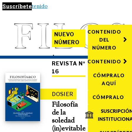
Saltar al contenido
Suscríbete
CONTENIDO
NUEVO
DEL
NÚMERO
NÚMERO
·
CONTENIDO
REVISTA Nº
16
CÓMPRALO
AQUÍ
DOSIER
CÓMPRALO
Filosofía
de la
SUSCRIPCIÓ
soledad
INSTITUCION
(in)evitable