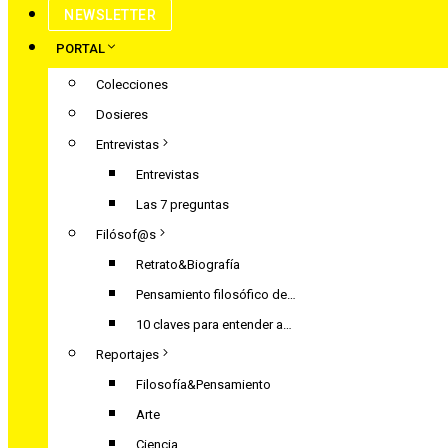
NEWSLETTER
PORTAL
Colecciones
Dosieres
Entrevistas
Entrevistas
Las 7 preguntas
Filósof@s
Retrato&Biografía
Pensamiento filosófico de…
10 claves para entender a…
Reportajes
Filosofía&Pensamiento
Arte
Ciencia