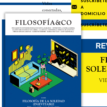
SUSCRÍBET
Vidas
A
conectadas,
DOMICILIO
pero
desvinculadas
SUSCRÍBET