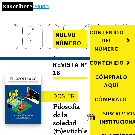
Saltar al contenido
Suscríbete
CONTENIDO
NUEVO
DEL
NÚMERO
NÚMERO
·
CONTENIDO
REVISTA Nº
16
CÓMPRALO
AQUÍ
DOSIER
CÓMPRALO
Filosofía
de la
SUSCRIPCIÓ
soledad
INSTITUCION
(in)evitable