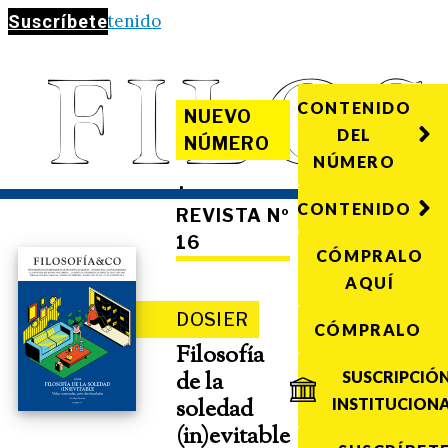
Saltar al contenido
Suscríbete
CONTENIDO
NUEVO
DEL
NÚMERO
NÚMERO
·
CONTENIDO
REVISTA Nº
16
CÓMPRALO
AQUÍ
DOSIER
CÓMPRALO
Filosofía
de la
SUSCRIPCIÓ
soledad
INSTITUCION
(in)evitable