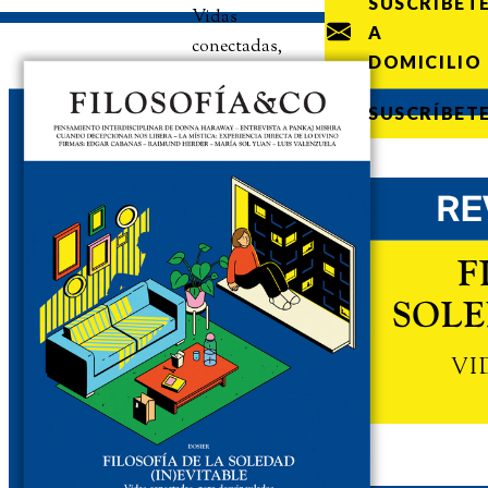
SUSCRÍBET
Vidas
A
conectadas,
DOMICILIO
pero
desvinculadas
SUSCRÍBET