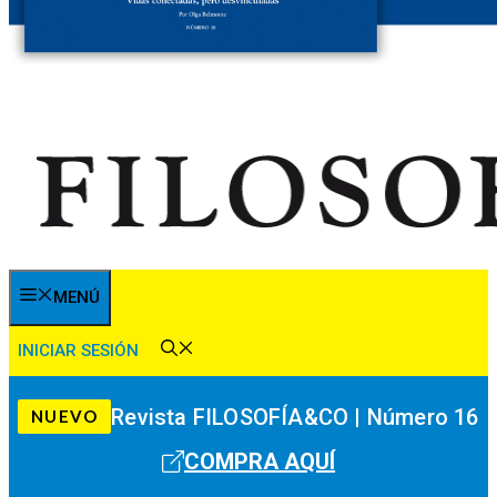
MENÚ
INICIAR SESIÓN
Revista FILOSOFÍA&CO | Número 16
NUEVO
COMPRA AQUÍ