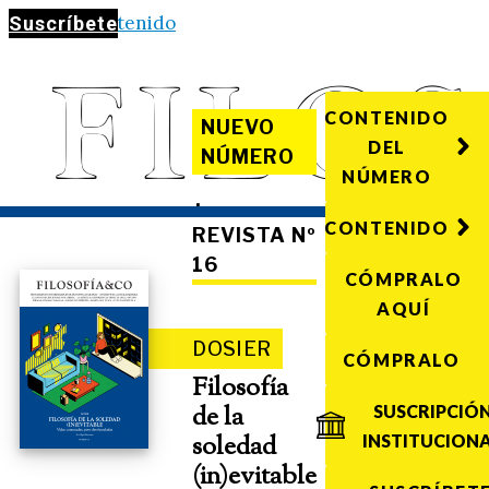
Saltar al contenido
Suscríbete
CONTENIDO
NUEVO
DEL
NÚMERO
NÚMERO
·
CONTENIDO
REVISTA Nº
16
CÓMPRALO
AQUÍ
DOSIER
CÓMPRALO
Filosofía
de la
SUSCRIPCIÓ
soledad
INSTITUCION
(in)evitable