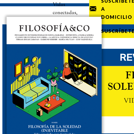
SUSCRÍBET
Vidas
A
conectadas,
DOMICILIO
pero
desvinculadas
SUSCRÍBET