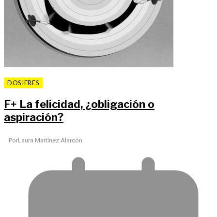
DOSIERES
F
+
La felicidad, ¿obligación o
aspiración?
Por
Laura Martínez Alarcón