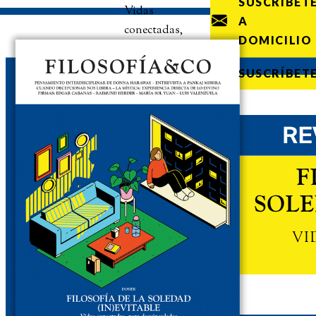
SUSCRÍBET
Vidas
A
conectadas,
DOMICILIO
pero
desvinculadas
SUSCRÍBET