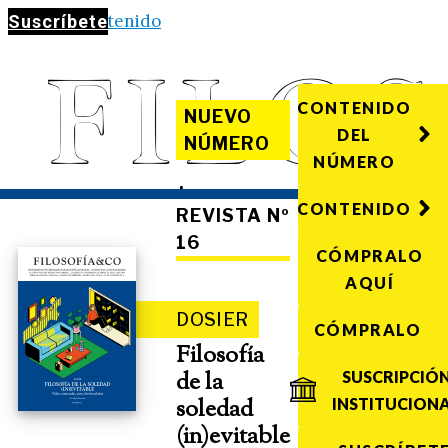
Saltar al contenido
Suscríbete
CONTENIDO
NUEVO
DEL
NÚMERO
NÚMERO
·
CONTENIDO
REVISTA Nº
16
CÓMPRALO
AQUÍ
DOSIER
CÓMPRALO
Filosofía
de la
SUSCRIPCIÓ
soledad
INSTITUCION
(in)evitable