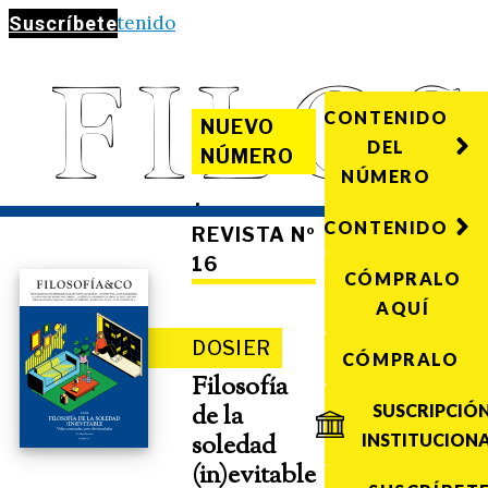
Saltar al contenido
Suscríbete
CONTENIDO
NUEVO
DEL
NÚMERO
NÚMERO
·
CONTENIDO
REVISTA Nº
16
CÓMPRALO
AQUÍ
DOSIER
CÓMPRALO
Filosofía
de la
SUSCRIPCIÓ
soledad
INSTITUCION
(in)evitable