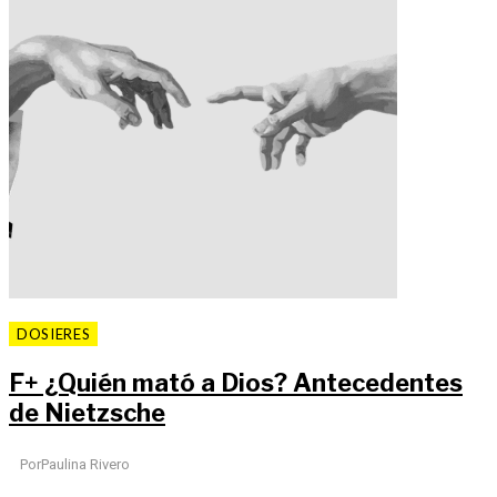
DOSIERES
F
+
¿Quién mató a Dios? Antecedentes
de Nietzsche
Por
Paulina Rivero