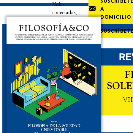
SUSCRÍBET
Vidas
A
conectadas,
DOMICILIO
pero
desvinculadas
SUSCRÍBET