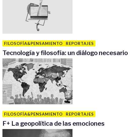
FILOSOFÍA&PENSAMIENTO
REPORTAJES
Tecnología y filosofía: un diálogo necesario
FILOSOFÍA&PENSAMIENTO
REPORTAJES
F
+
La geopolítica de las emociones