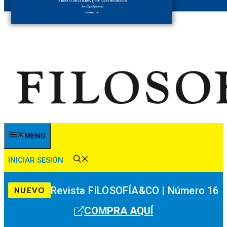
MENÚ
INICIAR SESIÓN
Revista FILOSOFÍA&CO | Número 16
NUEVO
COMPRA AQUÍ