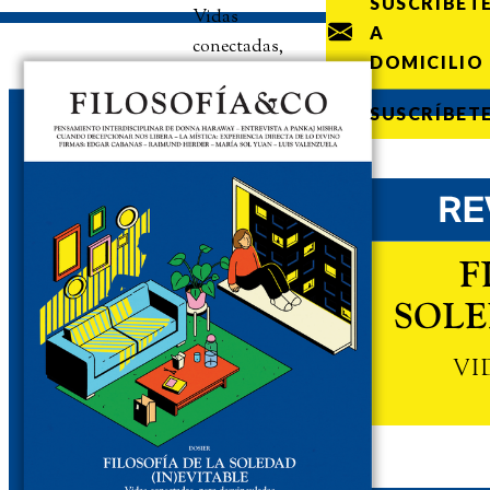
SUSCRÍBET
Vidas
A
conectadas,
DOMICILIO
pero
desvinculadas
SUSCRÍBET