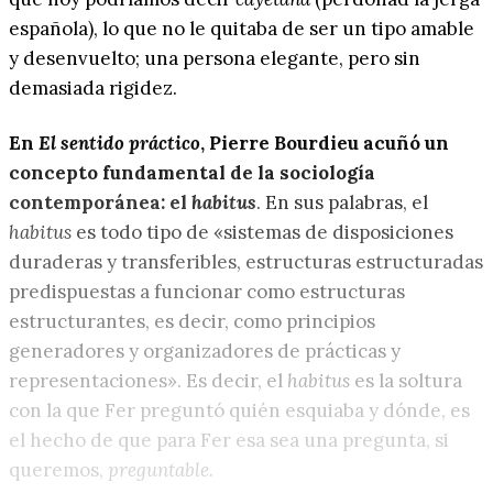
española), lo que no le quitaba de ser un tipo amable
y desenvuelto; una persona elegante, pero sin
demasiada rigidez.
En
El sentido práctico
, Pierre Bourdieu acuñó un
concepto fundamental de la sociología
contemporánea: el
habitus
. En sus palabras, el
habitus
es todo tipo de «sistemas de disposiciones
duraderas y transferibles, estructuras estructuradas
predispuestas a funcionar como estructuras
estructurantes, es decir, como principios
generadores y organizadores de prácticas y
representaciones». Es decir, el
habitus
es la soltura
con la que Fer preguntó quién esquiaba y dónde, es
el hecho de que para Fer esa sea una pregunta, si
queremos,
preguntable.