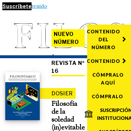
Saltar al contenido
Suscríbete
CONTENIDO
NUEVO
DEL
NÚMERO
NÚMERO
·
CONTENIDO
REVISTA Nº
16
CÓMPRALO
AQUÍ
DOSIER
CÓMPRALO
Filosofía
de la
SUSCRIPCIÓ
soledad
INSTITUCION
(in)evitable