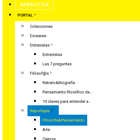
NEWSLETTER
PORTAL
Colecciones
Dosieres
Entrevistas
Entrevistas
Las 7 preguntas
Filósof@s
Retrato&Biografía
Pensamiento filosófico de…
10 claves para entender a…
Reportajes
Filosofía&Pensamiento
Arte
Ciencia