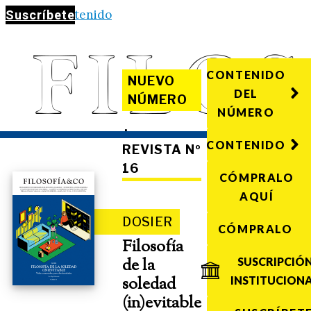
Saltar al contenido
Suscríbete
CONTENIDO
NUEVO
DEL
NÚMERO
NÚMERO
·
CONTENIDO
REVISTA Nº
16
CÓMPRALO
AQUÍ
DOSIER
CÓMPRALO
Filosofía
de la
SUSCRIPCIÓ
soledad
INSTITUCION
(in)evitable