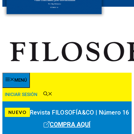
MENÚ
INICIAR SESIÓN
Revista FILOSOFÍA&CO | Número 16
NUEVO
COMPRA AQUÍ