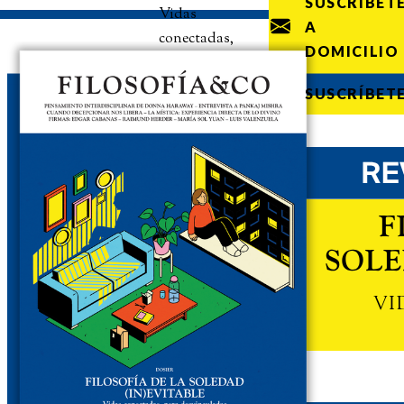
SUSCRÍBET
Vidas
A
conectadas,
DOMICILIO
pero
desvinculadas
SUSCRÍBET