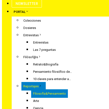
NEWSLETTER
PORTAL
Colecciones
Dosieres
Entrevistas
Entrevistas
Las 7 preguntas
Filósof@s
Retrato&Biografía
Pensamiento filosófico de…
10 claves para entender a…
Reportajes
Filosofía&Pensamiento
Arte
Ciencia