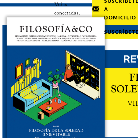
SUSCRÍBET
Vidas
A
conectadas,
DOMICILIO
pero
desvinculadas
SUSCRÍBET