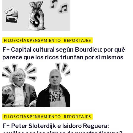
FILOSOFÍA&PENSAMIENTO
REPORTAJES
F
+
Capital cultural según Bourdieu: por qué
parece que los ricos triunfan por sí mismos
FILOSOFÍA&PENSAMIENTO
REPORTAJES
F
+
Peter Sloterdijk e Isidoro Reguera: