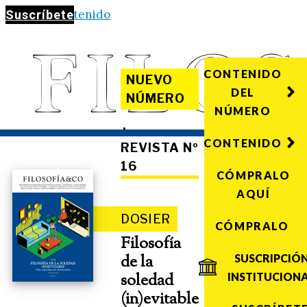
Saltar al contenido
Suscríbete
CONTENIDO
NUEVO
DEL
NÚMERO
NÚMERO
·
CONTENIDO
REVISTA Nº
16
CÓMPRALO
AQUÍ
DOSIER
CÓMPRALO
Filosofía
de la
SUSCRIPCIÓ
soledad
INSTITUCION
(in)evitable