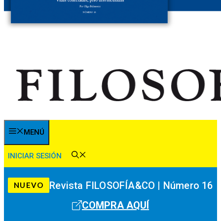
MENÚ
INICIAR SESIÓN
Revista FILOSOFÍA&CO | Número 16
NUEVO
COMPRA AQUÍ