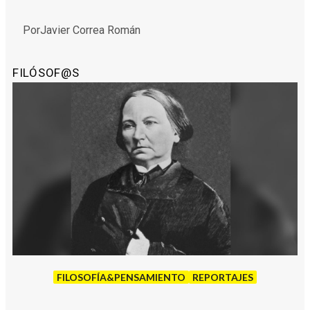
Por
Javier Correa Román
FILÓSOF@S
FILOSOFÍA&PENSAMIENTO
REPORTAJES