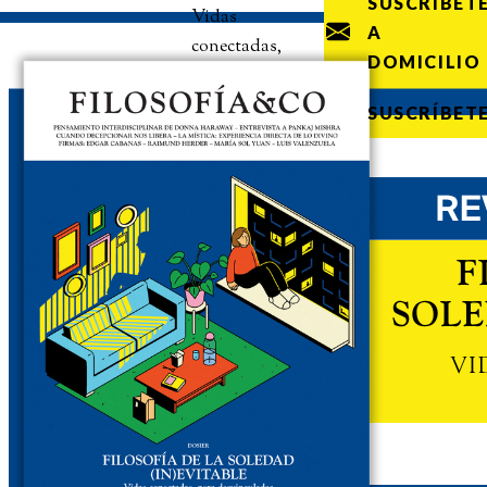
SUSCRÍBET
Vidas
A
conectadas,
DOMICILIO
pero
desvinculadas
SUSCRÍBET