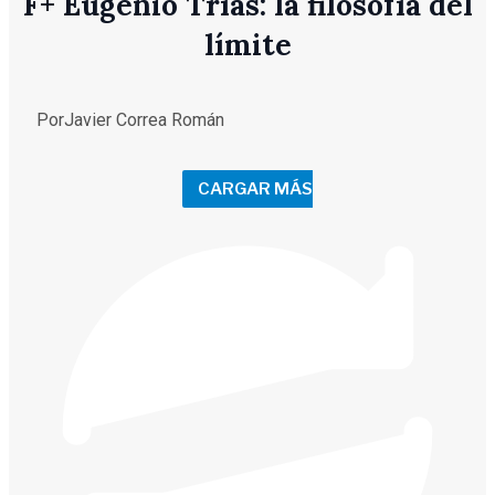
F
+
Eugenio Trías: la filosofía del
límite
Por
Javier Correa Román
CARGAR MÁS