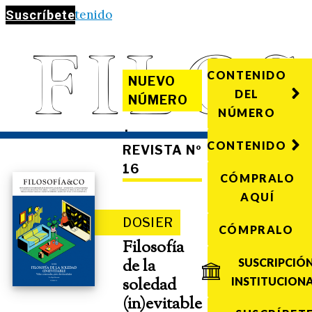
Saltar al contenido
Suscríbete
CONTENIDO
NUEVO
DEL
NÚMERO
NÚMERO
·
CONTENIDO
REVISTA Nº
16
CÓMPRALO
AQUÍ
DOSIER
CÓMPRALO
Filosofía
de la
SUSCRIPCIÓ
soledad
INSTITUCION
(in)evitable