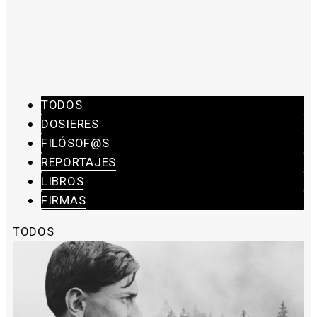
TODOS
DOSIERES
FILÓSOF@S
REPORTAJES
LIBROS
FIRMAS
TODOS