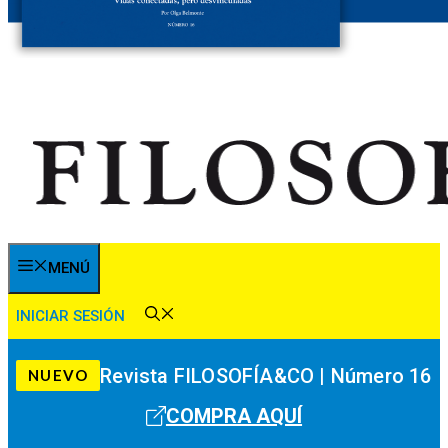
MENÚ
INICIAR SESIÓN
Revista FILOSOFÍA&CO | Número 16
NUEVO
COMPRA AQUÍ