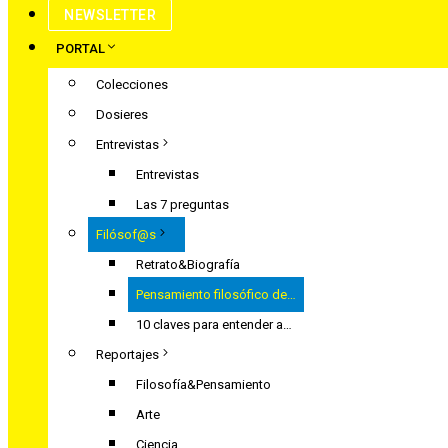
NEWSLETTER
PORTAL
Colecciones
Dosieres
Entrevistas
Entrevistas
Las 7 preguntas
Filósof@s
Retrato&Biografía
Pensamiento filosófico de…
10 claves para entender a…
Reportajes
Filosofía&Pensamiento
Arte
Ciencia