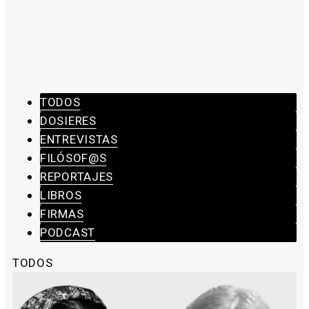
TODOS
DOSIERES
ENTREVISTAS
FILÓSOF@S
REPORTAJES
LIBROS
FIRMAS
PODCAST
TODOS