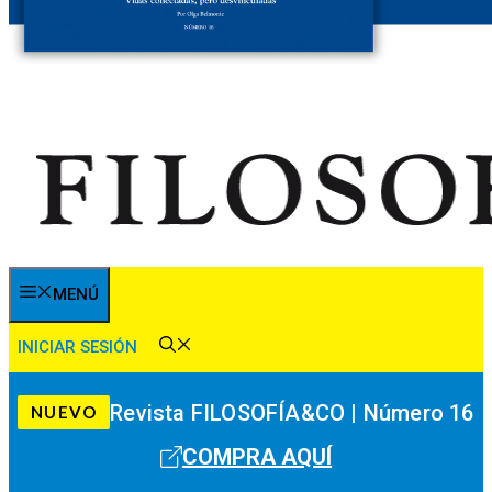
MENÚ
INICIAR SESIÓN
Revista FILOSOFÍA&CO | Número 16
NUEVO
COMPRA AQUÍ