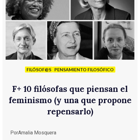
FILÓSOF@S
PENSAMIENTO FILOSÓFICO
F
+
10 filósofas que piensan el
feminismo (y una que propone
repensarlo)
Por
Amalia Mosquera