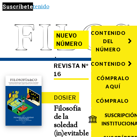
Saltar al contenido
Suscríbete
CONTENIDO
NUEVO
DEL
NÚMERO
NÚMERO
·
CONTENIDO
REVISTA Nº
16
CÓMPRALO
AQUÍ
DOSIER
CÓMPRALO
Filosofía
de la
SUSCRIPCIÓ
soledad
INSTITUCION
(in)evitable