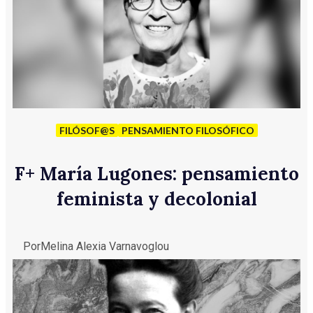
FILÓSOF@S
PENSAMIENTO FILOSÓFICO
F
+
María Lugones: pensamiento
feminista y decolonial
Por
Melina Alexia Varnavoglou