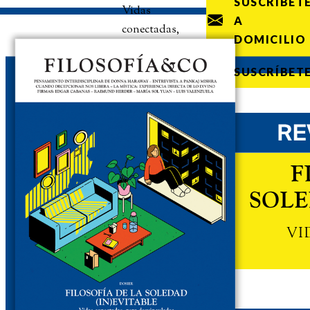
SUSCRÍBET
Vidas
A
conectadas,
DOMICILIO
pero
desvinculadas
SUSCRÍBET